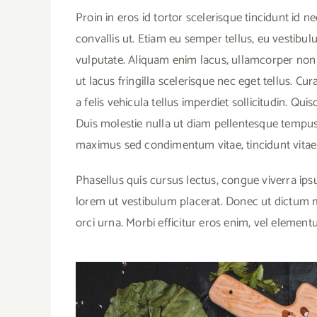
Proin in eros id tortor scelerisque tincidunt id 
convallis ut. Etiam eu semper tellus, eu vestibul
vulputate. Aliquam enim lacus, ullamcorper non r
ut lacus fringilla scelerisque nec eget tellus. C
a felis vehicula tellus imperdiet sollicitudin. Quisq
Duis molestie nulla ut diam pellentesque tempus.
maximus sed condimentum vitae, tincidunt vitae
Phasellus quis cursus lectus, congue viverra ips
lorem ut vestibulum placerat. Donec ut dictum ma
orci urna. Morbi efficitur eros enim, vel elementum