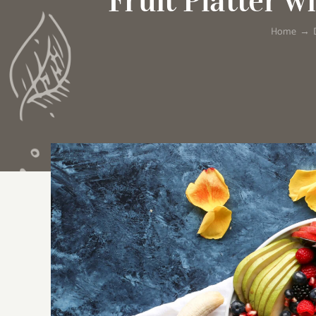
Fruit Platter 
Home
→