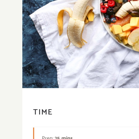
TIME
Prep:
25 mins