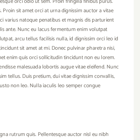
esque orci odio ut sem. Proin fringilla finibus purus.
Proin sit amet orci at urna dignissim auctor a vitae
rci varius natoque penatibus et magnis dis parturient
lis ante. Nunc eu lacus fermentum enim volutpat
pat, arcu tellus facilisis nulla, id dignissim orci leo id
tincidunt sit amet at mi. Donec pulvinar pharetra nisi,
et enim quis orci sollicitudin tincidunt non eu lorem.
endisse malesuada lobortis augue vitae eleifend. Nunc
im tellus. Duis pretium, dui vitae dignissim convallis,
 justo non leo. Nulla iaculis leo semper congue
na rutrum quis. Pellentesque auctor nisl eu nibh