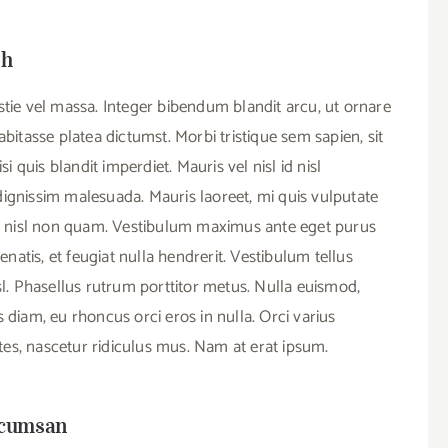
ph
stie vel massa. Integer bibendum blandit arcu, ut ornare
abitasse platea dictumst. Morbi tristique sem sapien, sit
i quis blandit imperdiet. Mauris vel nisl id nisl
dignissim malesuada. Mauris laoreet, mi quis vulputate
 ex nisl non quam. Vestibulum maximus ante eget purus
atis, et feugiat nulla hendrerit. Vestibulum tellus
sl. Phasellus rutrum porttitor metus. Nulla euismod,
 diam, eu rhoncus orci eros in nulla. Orci varius
es, nascetur ridiculus mus. Nam at erat ipsum.
ccumsan