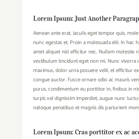
Lorem Ipsum: Just Another Paragra
Aenean ante erat, iaculis eget tempor quis, mole
nunc egestas et. Proin a malesuada elit. In hac h
amet aliquet nisl efficitur nec. Nullam molestie nis
vestibulum tincidunt eget non mi. Nunc viverra 
maximus, dolor urna posuere velit, et efficitur
congue auctor. Fusce ornare odio ac mauris venen
purus, condimentum eu porttitor in, finibus in ni
turpis vel dignissim imperdiet, augue nunc luctus
natoque penatibus et magnis dis parturient mont
Lorem Ipsum: Cras porttitor ex ac a