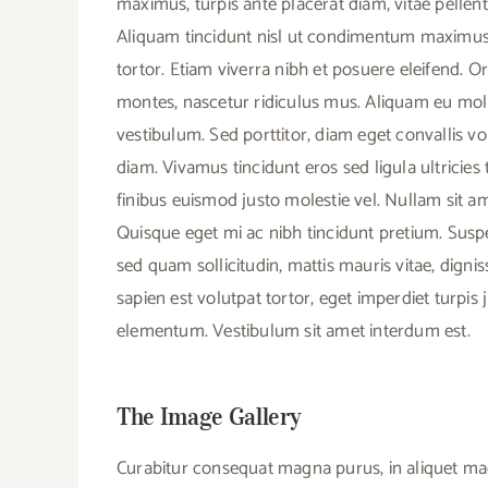
maximus, turpis ante placerat diam, vitae pellent
Aliquam tincidunt nisl ut condimentum maximus. 
tortor. Etiam viverra nibh et posuere eleifend. O
montes, nascetur ridiculus mus. Aliquam eu mol
vestibulum. Sed porttitor, diam eget convallis volut
diam. Vivamus tincidunt eros sed ligula ultricies 
finibus euismod justo molestie vel. Nullam sit am
Quisque eget mi ac nibh tincidunt pretium. Susp
sed quam sollicitudin, mattis mauris vitae, digniss
sapien est volutpat tortor, eget imperdiet turpis
elementum. Vestibulum sit amet interdum est.
The Image Gallery
Curabitur consequat magna purus, in aliquet mag